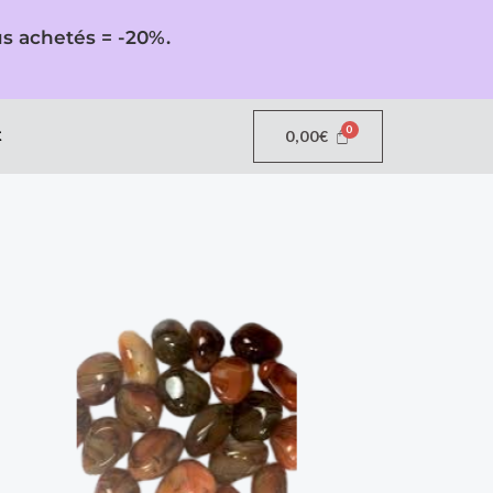
lus achetés = -20%.
t
0,00
€